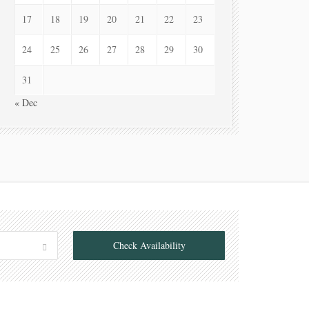
17
18
19
20
21
22
23
24
25
26
27
28
29
30
31
« Dec
Check Availability