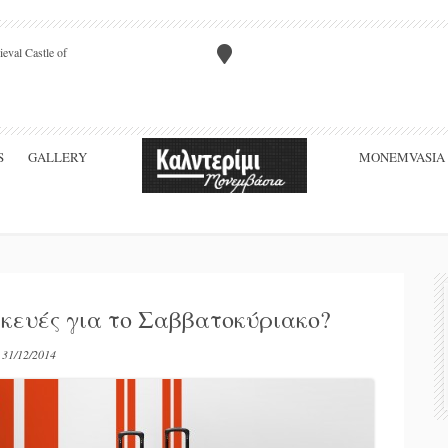
eval Castle of
S
GALLERY
MONEMVASIA
κευές για το Σαββατοκύριακο?
31/12/2014