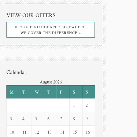
VIEW OUR OFFERS
IF YOU FIND CHEAPER ELSEWHERE,
WE COVER THE DIFFERENCE!»
Calendar
August 2026
M
T
W
T
F
S
S
1
2
3
4
5
6
7
8
9
10
11
12
13
14
15
16