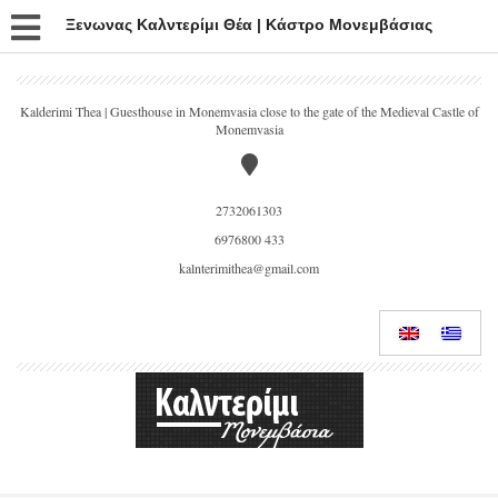
Ξενωνας Καλντερίμι Θέα | Κάστρο Μονεμβάσιας
Kalderimi Thea | Guesthouse in Monemvasia close to the gate of the Medieval Castle of
Monemvasia
2732061303
6976800 433
kalnterimithea@gmail.com