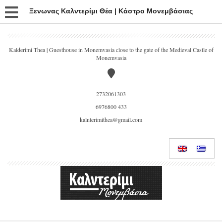
Ξενωνας Καλντερίμι Θέα | Κάστρο Μονεμβάσιας
Kalderimi Thea | Guesthouse in Monemvasia close to the gate of the Medieval Castle of
Monemvasia
2732061303
6976800 433
kalnterimithea@gmail.com