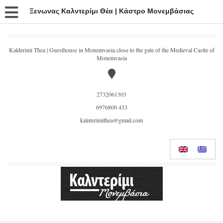
Ξενωνας Καλντερίμι Θέα | Κάστρο Μονεμβάσιας
Kalderimi Thea | Guesthouse in Monemvasia close to the gate of the Medieval Castle of
Monemvasia
2732061303
6976800 433
kalnterimithea@gmail.com