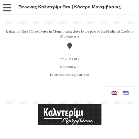
Ξενωνας Καλντερίμι Θέα | Κάστρο Μονεμβάσιας
Kalderimi Thea | Guesthouse in Monemvasia close to the gate of the Medieval Castle of
Monemvasia
2732061303
6976800 433
kalnterimithea@gmail.com