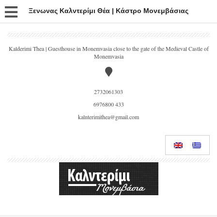
Ξενωνας Καλντερίμι Θέα | Κάστρο Μονεμβάσιας
Kalderimi Thea | Guesthouse in Monemvasia close to the gate of the Medieval Castle of
Monemvasia
2732061303
6976800 433
kalnterimithea@gmail.com